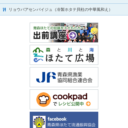
リョウバアセンバイジュ（冷製ホタテ貝柱の中華風和え）