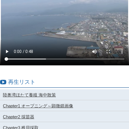
再生リスト
陸奥湾ほたて養殖 海中散策
Chapter1 オープニング～顕微鏡画像
Chapter2 採苗器
Chapter3 稚貝採取