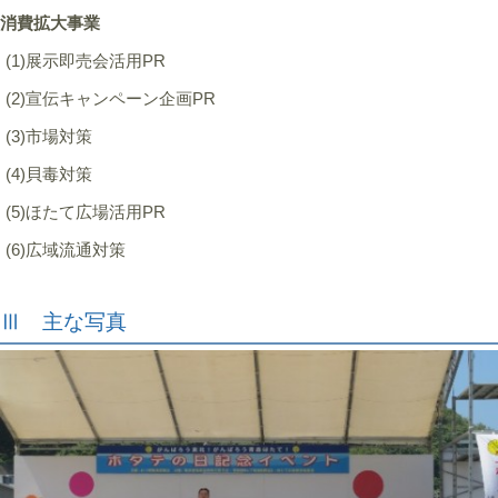
消費拡大事業
(1)展示即売会活用PR
(2)宣伝キャンペーン企画PR
(3)市場対策
(4)貝毒対策
(5)ほたて広場活用PR
(6)広域流通対策
Ⅲ 主な写真